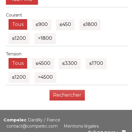
Courant
Tous
≤900
≤450
≤1800
≤1200
>1800
Tension
Tous
≤4500
≤3300
≤1700
≤1200
>4500
Rechercher
Compelec
Dardilly / France
contact@compelec.com
Mentions légales